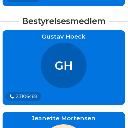
Bestyrelsesmedlem
Gustav Hoeck
GH
23106468
Jeanette Mortensen