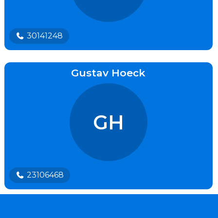
30141248
Gustav Hoeck
GH
23106468