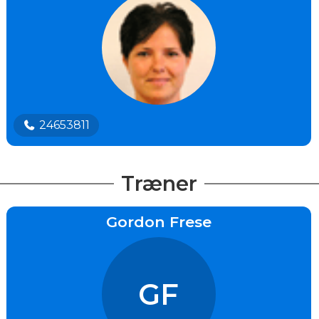
24653811
Træner
Gordon Frese
GF