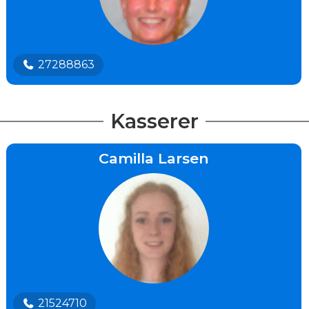
27288863
Kasserer
Camilla Larsen
21524710