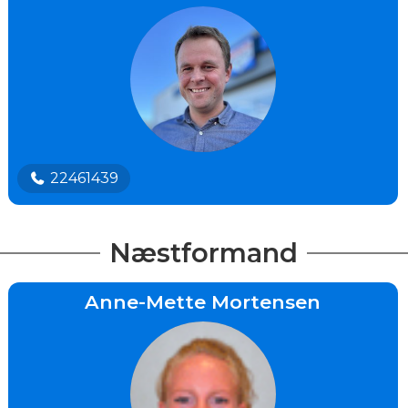
22461439
Næstformand
Anne-Mette Mortensen