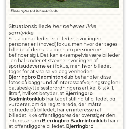
Eksempel på fokusbillede
Situationsbillede
her behøves ikke
samtykke
Situationsbilleder er billeder, hvor ingen
personer er i (hoved)fokus, men hvor der tages
billede af den situation, som personerne
befinder sig i. Det kan eksempelvis være billeder
i en hal under et stævne, hvor ingen af
sportsudøverne er i fokus, men hvor billedet
tages for at vise selve begivenheden.
Bjerringbro Badmintonklub
behandler disse
fotos på baggrund af interesseafvejningsreglen i
databeskyttelsesforordningens artikel 6, stk. 1,
litra f, hvilket betyder, at
Bjerringbro
Badmintonklub
har taget stilling til billedet og
vurderer, om de registrerede, der måtte
optræde på billedet, har en interesse i at
billedet ikke offentliggøres der overstiger den
interesse, som
Bjerringbro Badmintonklub
har i
at offentliggøre billedet.
Bjerringbro