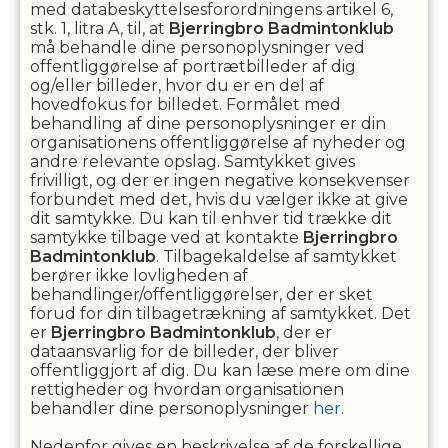
med databeskyttelsesforordningens artikel 6,
stk. 1, litra A, til, at
Bjerringbro Badmintonklub
må behandle dine personoplysninger ved
offentliggørelse af portrætbilleder af dig
og/eller billeder, hvor du er en del af
hovedfokus for billedet. Formålet med
behandling af dine personoplysninger er din
organisationens offentliggørelse af nyheder og
andre relevante opslag. Samtykket gives
frivilligt, og der er ingen negative konsekvenser
forbundet med det, hvis du vælger ikke at give
dit samtykke. Du kan til enhver tid trække dit
samtykke tilbage ved at kontakte
Bjerringbro
Badmintonklub
. Tilbagekaldelse af samtykket
berører ikke lovligheden af
behandlinger/offentliggørelser, der er sket
forud for din tilbagetrækning af samtykket. Det
er
Bjerringbro Badmintonklub
, der er
dataansvarlig for de billeder, der bliver
offentliggjort af dig. Du kan læse mere om dine
rettigheder og hvordan organisationen
behandler dine personoplysninger
her
.
Nedenfor gives en beskrivelse af de forskellige