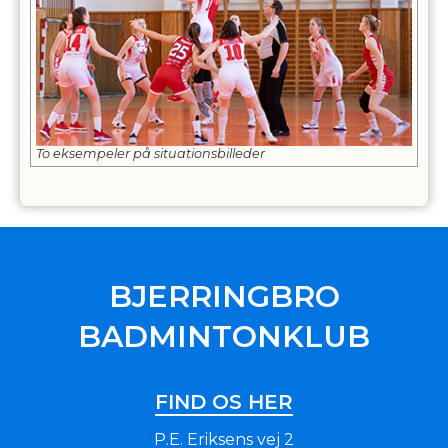
To eksempeler på situationsbilleder
BJERRINGBRO
BADMINTONKLUB
FIND OS HER
P.E. Eriksens vej 2